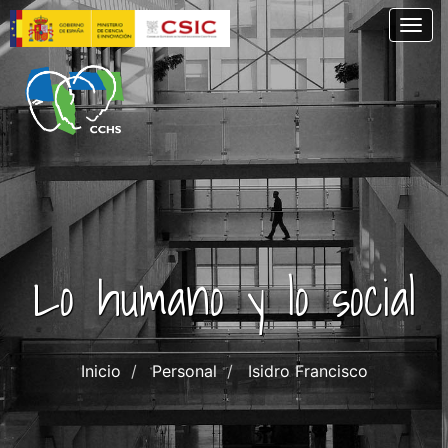
Skip
Togg
to
main
content
Lo humano y lo social
Inicio
Personal
Isidro Francisco