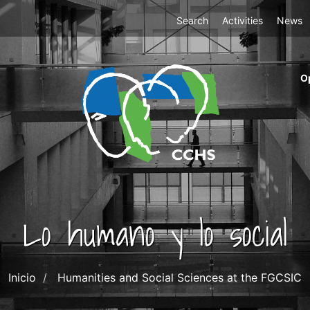
Top
Search
Activities
News
Menu
m
O
ri
cc
co
ab
Lo humano y lo social
Inicio
Humanities and Social Sciences at the FGCSIC