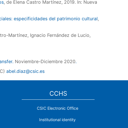
os
, de Elena Castro Martínez, 2019. In: Nueva
ales: especificidades del patrimonio cultural
,
stro-Martínez, Ignacio Fernández de Lucio,
ansfer.
Noviembre-Diciembre 2020
.
TC)
abel.diaz@csic.es
CCHS
CSIC Electronic Office
Institutional identity