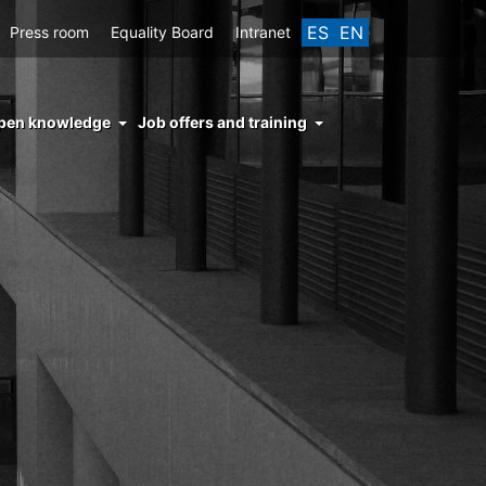
ES
EN
Press room
Equality Board
Intranet
enu
pen knowledge
Job offers and training
ght
hs
nocimiento
ierto