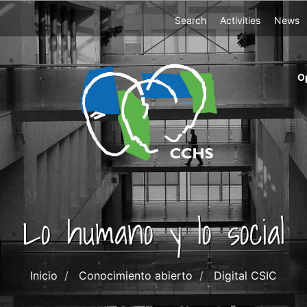
Top
Search
Activities
News
Menu
m
O
ri
cc
co
ab
Lo humano y lo social
Inicio
Conocimiento abierto
Digital CSIC