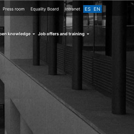
ES
EN
Press room
Equality Board
Intranet
enu
pen knowledge
Job offers and training
ght
hs
nocimiento
ierto