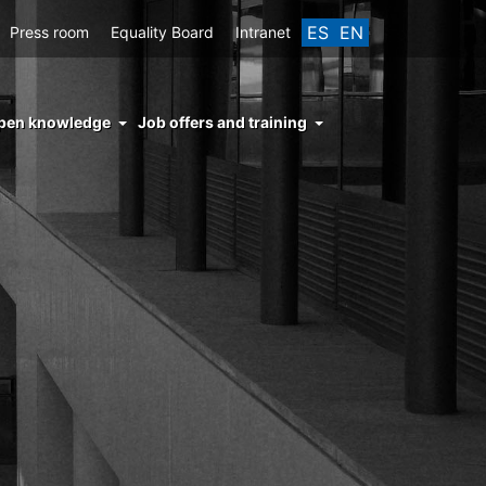
ES
EN
Press room
Equality Board
Intranet
enu
pen knowledge
Job offers and training
ght
hs
nocimiento
ierto