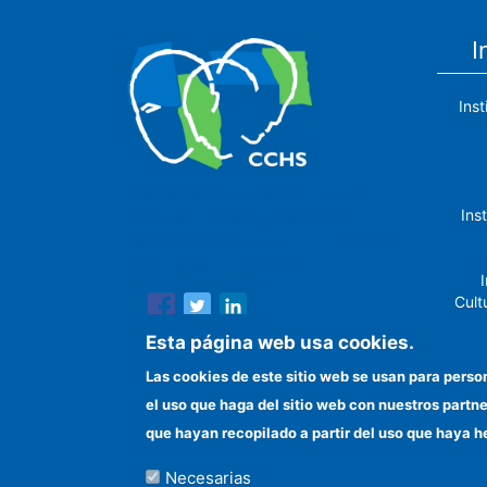
I
Ins
The Center for Human and Social
Ins
Sciences (CCHS) of the Spanish
National Research Council is made up
of six research institutes.
I
Cult
Esta página web usa cookies.
Las cookies de este sitio web se usan para perso
el uso que haga del sitio web con nuestros partn
In
que hayan recopilado a partir del uso que haya h
Necesarias