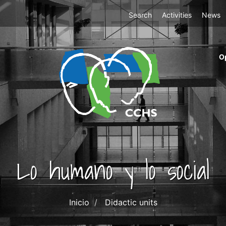
Top
Search
Activities
News
Menu
m
O
ri
cc
co
ab
Lo humano y lo social
Inicio
Didactic units