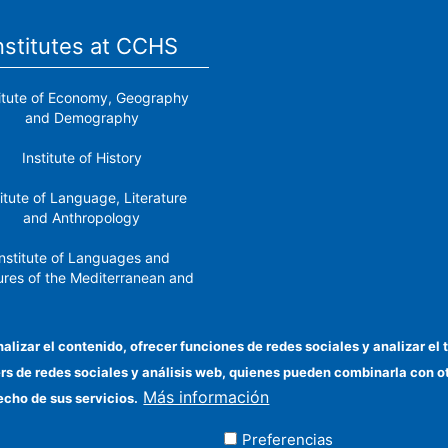
nstitutes at CCHS
titute of Economy, Geography
and Demography
Institute of History
titute of Language, Literature
and Anthropology
nstitute of Languages ​​and
ures of the Mediterranean and
the Near East
Institute of Philosophy
nalizar el contenido, ofrecer funciones de redes sociales y analizar 
ers de redes sociales y análisis web, quienes pueden combinarla con 
stitute of Public Policies and
Más información
Goods
echo de sus servicios.
Preferencias