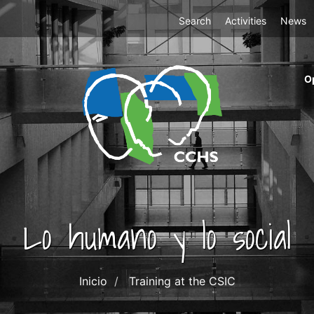
Top
Search
Activities
News
Menu
m
O
ri
cc
co
ab
Lo humano y lo social
Inicio
Training at the CSIC