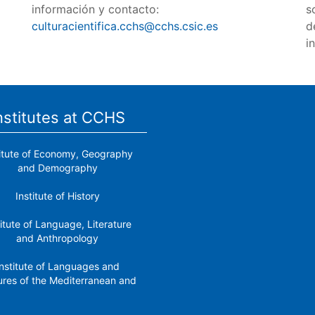
información y contacto:
s
culturacientifica.cchs@cchs.csic.es
d
i
nstitutes at CCHS
titute of Economy, Geography
and Demography
Institute of History
titute of Language, Literature
and Anthropology
nstitute of Languages ​​and
ures of the Mediterranean and
the Near East