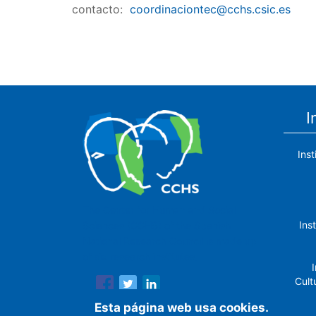
contacto:
coordinaciontec@cchs.csic.es
I
Ins
The Center for Human and Social
Ins
Sciences (CCHS) of the Spanish
National Research Council is made up
of six research institutes.
I
Cult
Esta página web usa cookies.