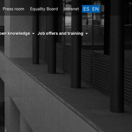
ES
EN
Press room
Equality Board
Intranet
enu
pen knowledge
Job offers and training
ght
hs
nocimiento
ierto