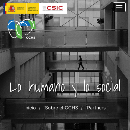
Skip
Togg
to
main
content
Lo humano y lo social
Inicio
Sobre el CCHS
Partners