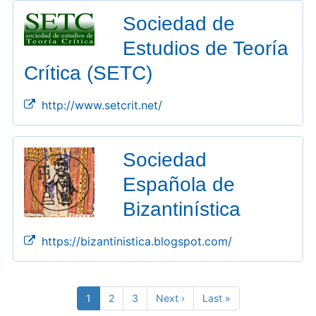
Sociedad de
Estudios de Teoría
Crítica (SETC)
http://www.setcrit.net/
Sociedad
Española de
Bizantinística
https://bizantinistica.blogspot.com/
Pagination
Current
1
Page
2
Page
3
Next
Next ›
Last
Last »
page
page
page