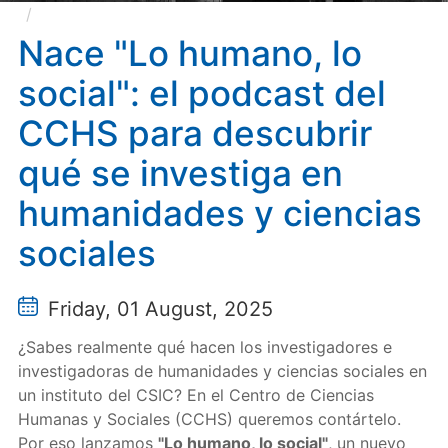
Nace "Lo humano, lo social": el podcast del CCHS
para descubrir qué se investiga en humanidades y
Nace "Lo humano, lo
ciencias sociales
social": el podcast del
CCHS para descubrir
qué se investiga en
humanidades y ciencias
sociales
Friday, 01 August, 2025
¿Sabes realmente qué hacen los investigadores e
investigadoras de humanidades y ciencias sociales en
un instituto del CSIC? En el Centro de Ciencias
Humanas y Sociales (CCHS) queremos contártelo.
Por eso lanzamos
"Lo humano, lo social"
, un nuevo