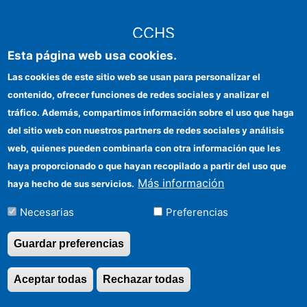
CCHS
Esta página web usa cookies.
CSIC Electronic Office
Las cookies de este sitio web se usan para personalizar el
contenido, ofrecer funciones de redes sociales y analizar el
Institutional identity
tráfico. Además, compartimos información sobre el uso que haga
Information for providers
del sitio web con nuestros partners de redes sociales y análisis
web, quienes pueden combinarla con otra información que les
FEDER funds
haya proporcionado o que hayan recopilado a partir del uso que
Funding entities
Más información
haya hecho de sus servicios.
Contact
Necesarias
Preferencias
Location
Guardar preferencias
Aceptar todas
Rechazar todas
Revocar consentimi
©Copyright 2026 Todos los derechos reservados