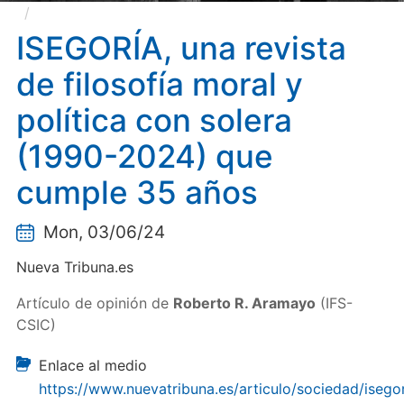
ISEGORÍA, una revista de filosofía moral y política
con solera (1990-2024) que cumple 35 años
ISEGORÍA, una revista
de filosofía moral y
política con solera
(1990-2024) que
cumple 35 años
Mon, 03/06/24
Nueva Tribuna.es
Artículo de opinión de
Roberto R. Aramayo
(IFS-
CSIC)
Enlace al medio
https://www.nuevatribuna.es/articulo/sociedad/isegor