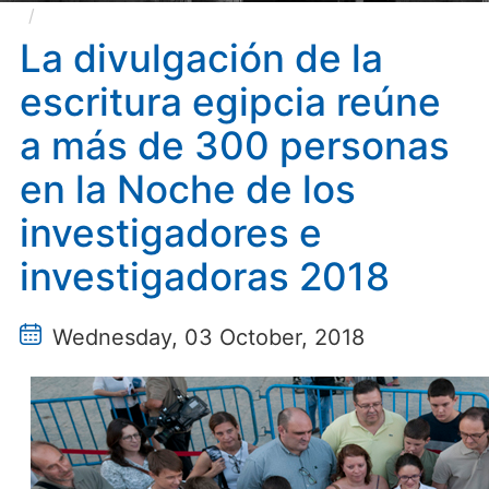
La divulgación de la escritura egipcia reúne a más
de 300 personas en la Noche de los investigadores e
La divulgación de la
investigadoras 2018
escritura egipcia reúne
a más de 300 personas
en la Noche de los
investigadores e
investigadoras 2018
Wednesday, 03 October, 2018