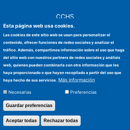
CCHS
Esta página web usa cookies.
CSIC Electronic Office
Las cookies de este sitio web se usan para personalizar el
contenido, ofrecer funciones de redes sociales y analizar el
Institutional identity
tráfico. Además, compartimos información sobre el uso que haga
Information for providers
del sitio web con nuestros partners de redes sociales y análisis
web, quienes pueden combinarla con otra información que les
FEDER funds
haya proporcionado o que hayan recopilado a partir del uso que
Funding entities
Más información
haya hecho de sus servicios.
Contact
Necesarias
Preferencias
Location
Guardar preferencias
Aceptar todas
Rechazar todas
Revocar consentimi
©Copyright 2026 Todos los derechos reservados