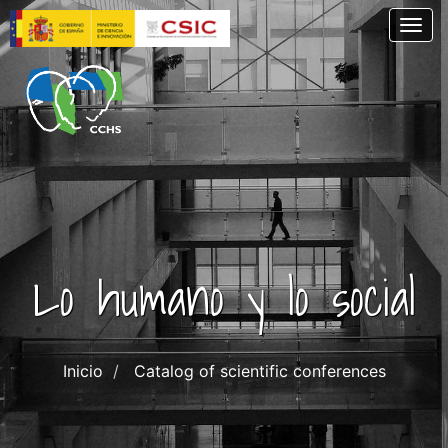
Skip
Togg
to
main
content
Lo humano y lo social
Inicio
Catalog of scientific conferences