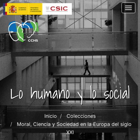
Pasar
Togg
al
contenido
principal
Lo humano y lo social
Inicio
Colecciones
Moral, Ciencia y Sociedad en la Europa del siglo
XXI