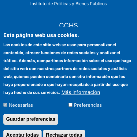
Instituto de Políticas y Bienes Públicos
CCHS
Esta página web usa cookies.
Sede electrónica CSIC
Las cookies de este sitio web se usan para personalizar el
contenido, ofrecer funciones de redes sociales y analizar el
Identidad institucional
tráfico. Además, compartimos información sobre el uso que haga
Información para proveedores
del sitio web con nuestros partners de redes sociales y análisis
web, quienes pueden combinarla con otra información que les
Ayudas FEDER
haya proporcionado o que hayan recopilado a partir del uso que
Organismos financiadores
Más información
haya hecho de sus servicios.
Contacto
Necesarias
Preferencias
Cómo llegar
Guardar preferencias
Aceptar todas
Rechazar todas
Revocar consentimi