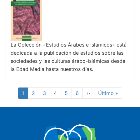
La Colección «Estudios Árabes e Islámicos» está
dedicada a la publicación de estudios sobre las
sociedades y las culturas árabo-islámicas desde
la Edad Media hasta nuestros días.
Paginación
Página
1
Page
2
Page
3
Page
4
Page
5
Page
6
Siguiente
››
Última
Último »
actual
página
página