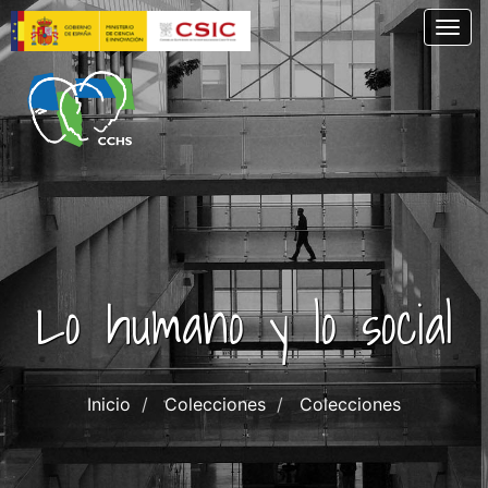
Pasar
Togg
al
contenido
principal
Lo humano y lo social
Inicio
Colecciones
Colecciones