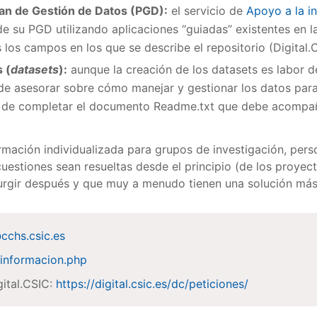
lan de Gestión de Datos (PGD):
el servicio de
Apoyo a la i
 de su PGD utilizando aplicaciones “guiadas” existentes en 
 los campos en los que se describe el repositorio (Digital.
 (
datasets
):
aunque la creación de los datasets es labor de
e asesorar sobre cómo manejar y gestionar los datos para
ra de completar el documento Readme.txt que debe acompañar
.
mación individualizada para grupos de investigación, pers
uestiones sean resueltas desde el principio (de los proyect
urgir después y que muy a menudo tienen una solución má
@cchs.csic.es
s/informacion.php
gital.CSIC:
https://digital.csic.es/dc/peticiones/