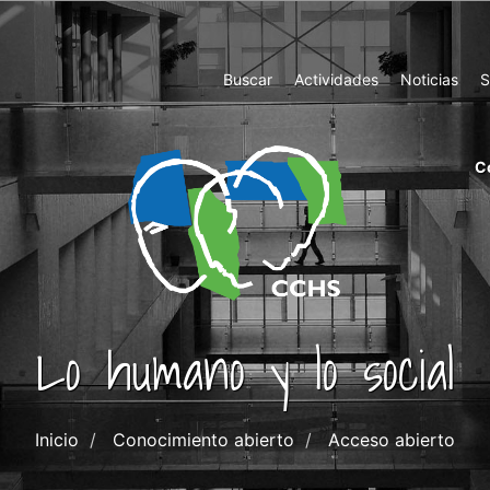
Top
Buscar
Actividades
Noticias
S
Menu
m
C
ri
cc
co
ab
Lo humano y lo social
Inicio
Conocimiento abierto
Acceso abierto