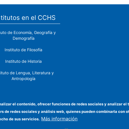
stitutos en el CCHS
ituto de Economía, Geografía y
Demografía
Instituto de Filosofía
Instituto de Historia
tituto de Lengua, Literatura y
Antropología
tituto de Lenguas y Culturas
del Mediterráneo y Oriente
Próximo
nalizar el contenido, ofrecer funciones de redes sociales y analizar 
ers de redes sociales y análisis web, quienes pueden combinarla con 
stituto de Políticas y Bienes
Más información
Públicos
echo de sus servicios.