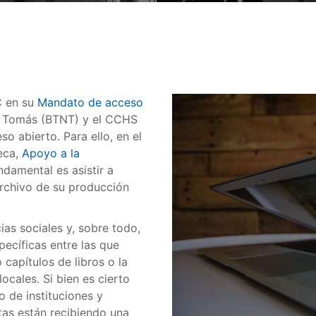
C en su
Mandato de acceso
o Tomás (BTNT) y el CCHS
 abierto. Para ello, en el
teca,
Apoyo a la
ndamental es asistir a
archivo de su producción
cias sociales y, sobre todo,
ecíficas entre las que
capítulos de libros o la
ocales. Si bien es cierto
 de instituciones y
stas están recibiendo una