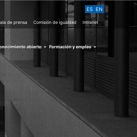
ES
EN
ala de prensa
Comisión de igualdad
Intranet
enu
onocimiento abierto
Formación y empleo
ght
hs
nocimiento
ierto