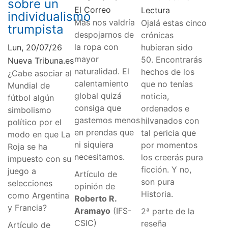
sobre un
El Correo
Lectura
individualismo
Más nos valdría
Ojalá estas cinco
trumpista
despojarnos de
crónicas
la ropa con
Lun, 20/07/26
hubieran sido
mayor
50. Encontrarás
Nueva Tribuna.es
naturalidad. El
hechos de los
¿Cabe asociar al
calentamiento
que no tenías
Mundial de
global quizá
noticia,
fútbol algún
consiga que
ordenados e
simbolismo
gastemos menos
hilvanados con
político por el
en prendas que
tal pericia que
modo en que La
ni siquiera
por momentos
Roja se ha
necesitamos.
los creerás pura
impuesto con su
ficción. Y no,
juego a
Artículo de
son pura
selecciones
opinión de
Historia.
como Argentina
Roberto R.
y Francia?
Aramayo
(IFS-
2ª parte de la
CSIC)
reseña
Artículo de