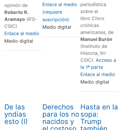
Enlace al medio
periodística
opinión de
sobre el
(requiere
Roberto R.
libro
Cinco
Aramayo
(IFS-
suscripción)
crónicas
CSIC)
Medio digital
americanas
, de
Enlace al medio
Manuel Burón
Medio digital
(Instituto de
Historia, IH-
CSIC).
Acceso a
la 1ª parte
Enlace al medio
Medio digital
De las
Derechos
Hasta en la
yndias
para los no
sopa:
esto (I)
nacidos y
Trump
el costoso
también