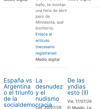
baño, te montan
una feria de abril
pero de
Minnesota; qué
bochorno.
Enlace al
artículo
(necesario
registrarse)
Medio digital
España vs
La
De las
Argentina
desnudez
yndias
o el triunfo
y el
esto (II)
de la
nudismo
Vie, 17/07/26
socialdemocracia
Lun, 20/07/26
El Mundo. La