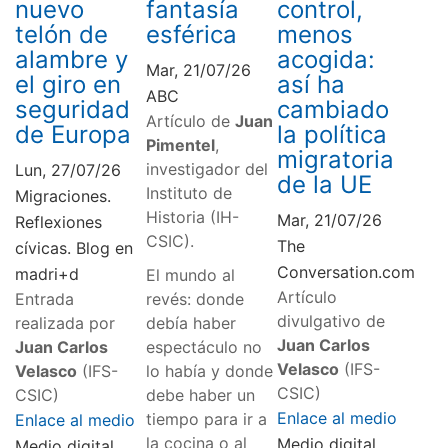
nuevo
fantasía
control,
telón de
esférica
menos
alambre y
acogida:
Mar, 21/07/26
el giro en
así ha
ABC
seguridad
cambiado
Artículo de
Juan
de Europa
la política
Pimentel
,
migratoria
investigador del
Lun, 27/07/26
de la UE
Instituto de
Migraciones.
Historia (IH-
Mar, 21/07/26
Reflexiones
CSIC).
The
cívicas. Blog en
Conversation.com
madri+d
El mundo al
Artículo
Entrada
revés: donde
divulgativo de
realizada por
debía haber
Juan Carlos
Juan Carlos
espectáculo no
Velasco
(IFS-
Velasco
(IFS-
lo había y donde
CSIC)
CSIC)
debe haber un
Enlace al medio
tiempo para ir a
Enlace al medio
la cocina o al
Medio digital
Medio digital