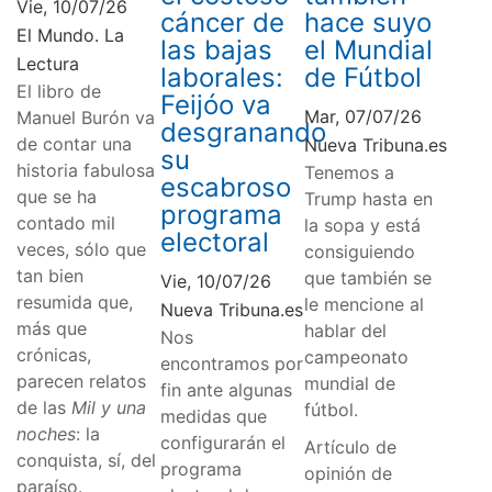
Vie, 10/07/26
cáncer de
hace suyo
El Mundo. La
las bajas
el Mundial
Lectura
laborales:
de Fútbol
El libro de
Feijóo va
Mar, 07/07/26
Manuel Burón va
desgranando
de contar una
Nueva Tribuna.es
su
historia fabulosa
Tenemos a
escabroso
que se ha
Trump hasta en
programa
contado mil
la sopa y está
electoral
veces, sólo que
consiguiendo
tan bien
que también se
Vie, 10/07/26
resumida que,
le mencione al
Nueva Tribuna.es
más que
hablar del
Nos
crónicas,
campeonato
encontramos por
parecen relatos
mundial de
fin ante algunas
de las
Mil y una
fútbol.
medidas que
noches
: la
configurarán el
Artículo de
conquista, sí, del
programa
opinión de
paraíso.