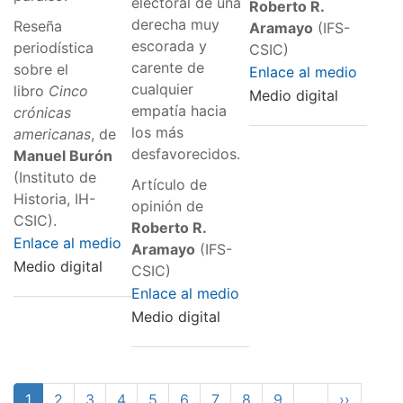
electoral de una
Roberto R.
derecha muy
Reseña
Aramayo
(IFS-
escorada y
periodística
CSIC)
carente de
sobre el
Enlace al medio
cualquier
libro
Cinco
Medio digital
empatía hacia
crónicas
los más
americanas
, de
desfavorecidos.
Manuel Burón
(Instituto de
Artículo de
Historia, IH-
opinión de
CSIC).
Roberto R.
Enlace al medio
Aramayo
(IFS-
Medio digital
CSIC)
Enlace al medio
Medio digital
Paginación
Página
1
Page
2
Page
3
Page
4
Page
5
Page
6
Page
7
Page
8
Page
9
…
Siguiente
››