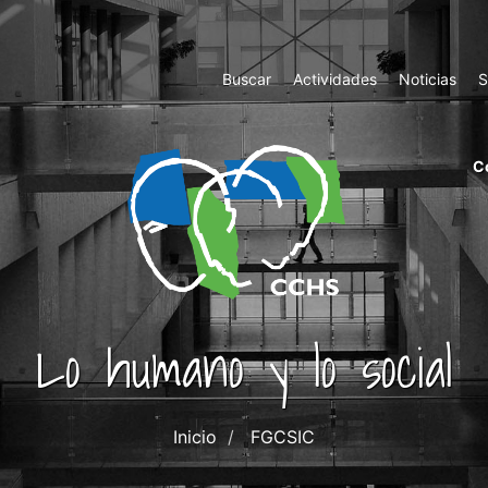
Top
Buscar
Actividades
Noticias
S
Menu
m
C
ri
cc
co
ab
Lo humano y lo social
Inicio
FGCSIC