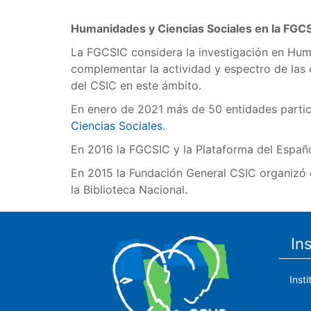
Humanidades y Ciencias Sociales en la FGC
La FGCSIC considera la investigación en Huma
complementar la actividad y espectro de las o
del CSIC en este ámbito.
En enero de 2021 más de 50 entidades partic
Ciencias Sociales
.
En 2016 la FGCSIC y la Plataforma del Españ
En 2015 la Fundación General CSIC organizó
la Biblioteca Nacional
.
In
Inst