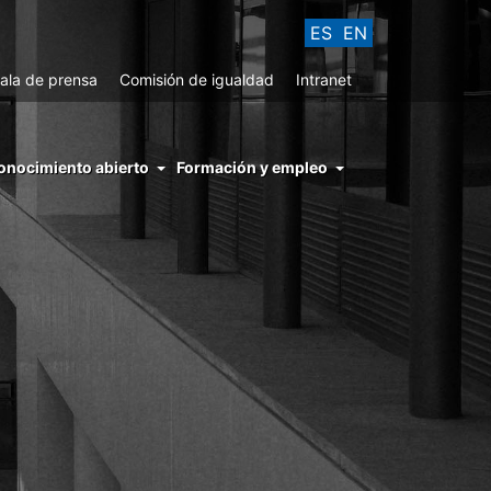
ES
EN
ala de prensa
Comisión de igualdad
Intranet
enu
onocimiento abierto
Formación y empleo
ght
hs
nocimiento
ierto