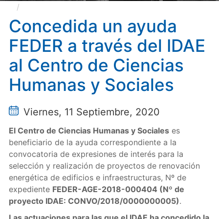
Concedida un ayuda FEDER a través del IDAE al
Centro de Ciencias Humanas y Sociales
Concedida un ayuda
FEDER a través del IDAE
al Centro de Ciencias
Humanas y Sociales
Viernes, 11 Septiembre, 2020
El Centro de Ciencias Humanas y Sociales
es
beneficiario de la ayuda correspondiente a la
convocatoria de expresiones de interés para la
selección y realización de proyectos de renovación
energética de edificios e infraestructuras, Nº de
expediente
FEDER-AGE-2018-000404 (Nº de
proyecto IDAE: CONVO/2018/0000000005)
.
Las actuaciones para las que el IDAE ha concedido la