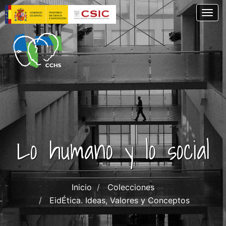
Pasar
Togg
al
contenido
principal
Lo humano y lo social
Inicio
Colecciones
EidÉtica. Ideas, Valores y Conceptos