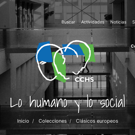
Top
Buscar
Actividades
Noticias
S
Menu
m
C
ri
cc
co
ab
Lo humano y lo social
Inicio
Colecciones
Clásicos europeos