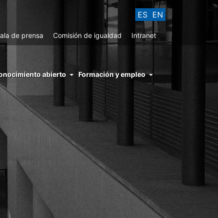
ES
EN
ala de prensa
Comisión de igualdad
Intranet
enu
onocimiento abierto
Formación y empleo
ght
hs
nocimiento
ierto