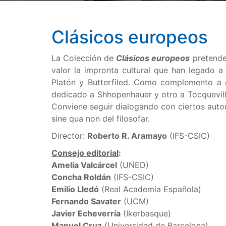
Clásicos europeos
La Colección de
Clásicos europeos
pretende 
valor la impronta cultural que han legado 
Platón y Butterfiled. Como complemento a 
dedicado a Shhopenhauer y otro a Tocqueville
Conviene seguir dialogando con ciertos autor
sine qua non del filosofar.
Director:
Roberto R. Aramayo
(IFS-CSIC)
Consejo editorial
:
Amelia Valcárcel
(UNED)
Concha Roldán
(IFS-CSIC)
Emilio Lledó
(Real Academia Española)
Fernando Savater
(UCM)
Javier Echeverría
(Ikerbasque)
Manuel Cruz
(Universidad de Barcelona)