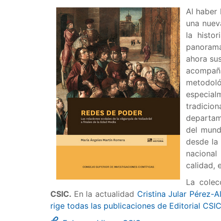
Al haber 
una nueva
la histo
panorama 
ahora sus
acompaña
metodol
especia
tradicio
departame
del mund
desde la 
nacional
calidad, 
La colec
CSIC.
En la actualidad
Cristina Jular Pérez-A
rige todas las publicaciones de Editorial CSI