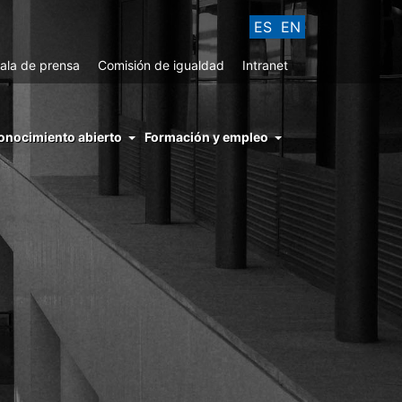
ES
EN
ala de prensa
Comisión de igualdad
Intranet
enu
onocimiento abierto
Formación y empleo
ght
hs
nocimiento
ierto