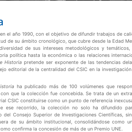
a
n el año 1990, con el objetivo de difundir trabajos de cal
itud de su ámbito cronológico, que cubre desde la Edad Me
iversidad de sus intereses metodológicos y temáticos,
storia política hasta la económica o las relaciones internaci
e Historia
pretende ser exponente de las tendencias dela
ejo editorial de la centralidad del CSIC en la investigación
istoria
ha publicado más de 100 volúmenes que respon
con que la colección fue concebida. Se trata de un extra
orial CSIC constituirse como un punto de referencia inexcus
e ese recorrido, la colección no solo ha difundido pa
o del Consejo Superior de Investigaciones Científicas, si
uera de su ámbito institucional, consolidándose como u
y como confirma la concesión de más de un Premio UNE.