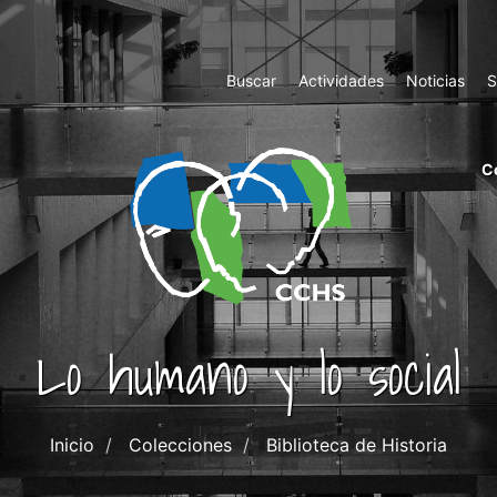
Top
Buscar
Actividades
Noticias
S
Menu
m
C
ri
cc
co
ab
Lo humano y lo social
Inicio
Colecciones
Biblioteca de Historia