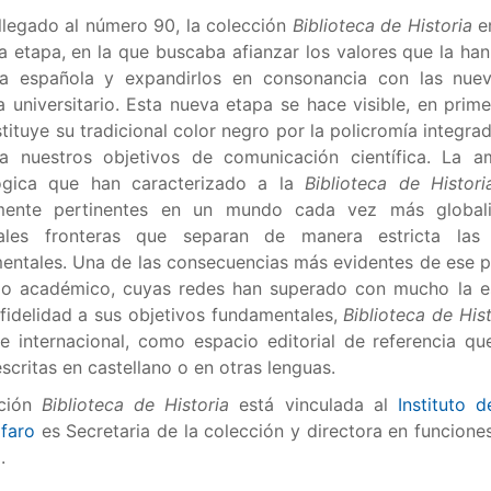
llegado al número 90, la colección
Biblioteca de Historia
e
 etapa, en la que buscaba afianzar los valores que la han
ria española y expandirlos en consonancia con las nuev
universitario. Esta nueva etapa se hace visible, en primer
tituye su tradicional color negro por la policromía integ
 nuestros objetivos de comunicación científica. La am
ógica que han caracterizado a la
Biblioteca de Histori
lmente pertinentes en un mundo cada vez más globali
nales fronteras que separan de manera estricta las 
ntales. Una de las consecuencias más evidentes de ese pro
o académico, cuyas redes han superado con mucho la esc
fidelidad a sus objetivos fundamentales,
Biblioteca de Hist
 e internacional, como espacio editorial de referencia q
escritas en castellano o en otras lenguas.
ción
Biblioteca de Historia
está vinculada al
Instituto d
lfaro
es Secretaria de la colección y directora en funcione
C
.