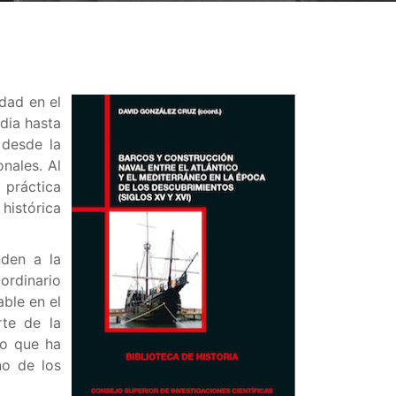
idad en el
dia hasta
 desde la
onales. Al
 práctica
 histórica
den a la
ordinario
able en el
rte de la
no que ha
no de los