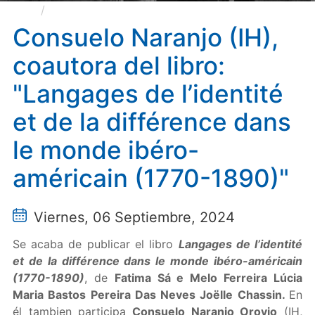
Consuelo Naranjo (IH), coautora del libro:
"Langages de l’identité et de la différence dans le
Consuelo Naranjo (IH),
monde ibéro-américain (1770-1890)"
coautora del libro:
"Langages de l’identité
et de la différence dans
le monde ibéro-
américain (1770-1890)"
Viernes, 06 Septiembre, 2024
Se acaba de publicar el libro
Langages de l’identité
et de la différence dans le monde ibéro-américain
(1770-1890)
, de
Fatima Sá e Melo Ferreira Lúcia
Maria Bastos Pereira Das Neves Joëlle Chassin.
En
él tambien participa
Consuelo Naranjo Orovio
(IH,