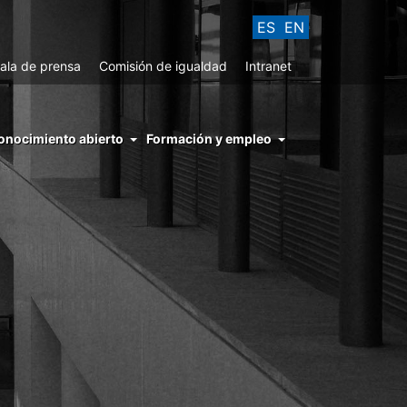
ES
EN
ala de prensa
Comisión de igualdad
Intranet
enu
onocimiento abierto
Formación y empleo
ght
hs
nocimiento
ierto