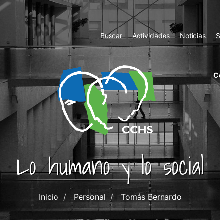
Top
Buscar
Actividades
Noticias
S
Menu
m
C
ri
cc
co
ab
Lo humano y lo social
Inicio
Personal
Tomás Bernardo