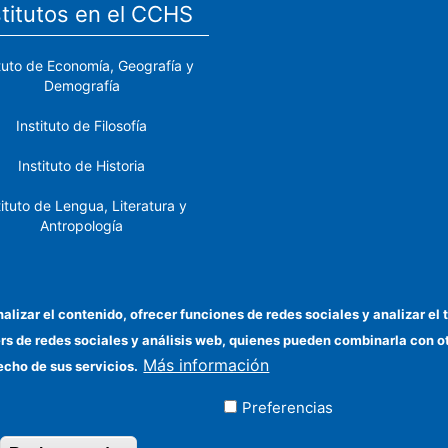
stitutos en el CCHS
ituto de Economía, Geografía y
Demografía
Instituto de Filosofía
Instituto de Historia
tituto de Lengua, Literatura y
Antropología
tituto de Lenguas y Culturas
del Mediterráneo y Oriente
Próximo
nalizar el contenido, ofrecer funciones de redes sociales y analizar 
ers de redes sociales y análisis web, quienes pueden combinarla con 
stituto de Políticas y Bienes
Más información
Públicos
echo de sus servicios.
Preferencias
ados