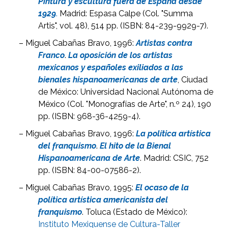
Pintura y escultura fuera de España desde
1929
.
Madrid: Espasa Calpe (Col. "Summa
Artis", vol. 48), 514 pp. (ISBN: 84-239-9929-7).
– Miguel Cabañas Bravo, 1996:
Artistas contra
Franco
.
La oposición de los artistas
mexicanos y españoles exiliados a las
bienales hispanoamericanas de arte
, Ciudad
de México: Universidad Nacional Autónoma de
México (Col. "Monografías de Arte", n.º 24), 190
pp. (ISBN: 968-36-4259-4).
– Miguel Cabañas Bravo, 1996:
La política artística
del franquismo
.
El hito de la Bienal
Hispanoamericana de Arte
. Madrid: CSIC, 752
pp. (ISBN: 84-00-07586-2).
– Miguel Cabañas Bravo, 1995:
El ocaso de la
política artística americanista del
franquismo
. Toluca (Estado de México):
Instituto Mexiquense de Cultura-Taller