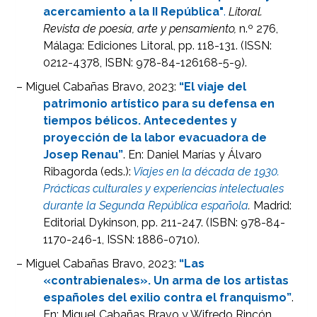
acercamiento a la II República"
.
Litoral.
Revista de poesía, arte y pensamiento,
n.º 276,
Málaga: Ediciones Litoral, pp. 118-131. (ISSN:
0212-4378, ISBN: 978-84-126168-5-9).
– Miguel Cabañas Bravo, 2023:
“El viaje del
patrimonio artístico para su defensa en
tiempos bélicos. Antecedentes y
proyección de la labor evacuadora de
Josep Renau”
. En: Daniel Marías y Álvaro
Ribagorda (eds.):
Viajes en la década de 1930.
Prácticas culturales y experiencias intelectuales
durante la Segunda República española
.
Madrid:
Editorial Dykinson, pp. 211-247. (ISBN: 978-84-
1170-246-1, ISSN: 1886-0710).
– Miguel Cabañas Bravo, 2023:
“Las
«contrabienales». Un arma de los artistas
españoles del exilio contra el franquismo”
.
En: Miguel Cabañas Bravo y Wifredo Rincón