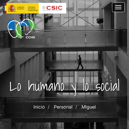
Pasar
Togg
al
contenido
principal
Lo humano y lo social
Inicio
Personal
Miguel