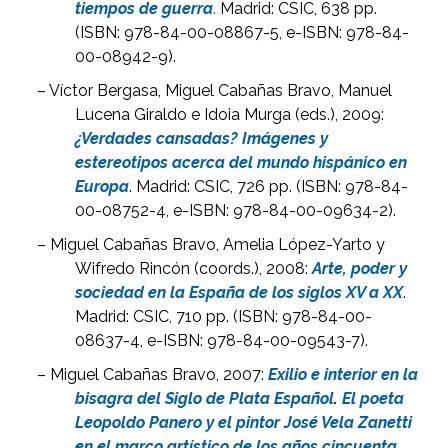
tiempos de guerra
.
Madrid: CSIC, 638 pp.
(ISBN: 978-84-00-08867-5, e-ISBN: 978-84-
00-08942-9).
– Víctor Bergasa, Miguel Cabañas Bravo, Manuel
Lucena Giraldo e Idoia Murga (eds.), 2009:
¿Verdades cansadas? Imágenes y
estereotipos acerca del mundo hispánico en
Europa
. Madrid: CSIC, 726 pp. (ISBN: 978-84-
00-08752-4, e-ISBN: 978-84-00-09634-2).
– Miguel Cabañas Bravo, Amelia López-Yarto y
Wifredo Rincón (coords.), 2008:
Arte, poder y
sociedad en la España de los siglos XV a XX
.
Madrid: CSIC, 710 pp. (ISBN: 978-84-00-
08637-4, e-ISBN: 978-84-00-09543-7).
– Miguel Cabañas Bravo, 2007:
Exilio e interior en la
bisagra del Siglo de Plata Español
.
El poeta
Leopoldo Panero y el pintor José Vela Zanetti
en el marco artístico de los años cincuenta
.