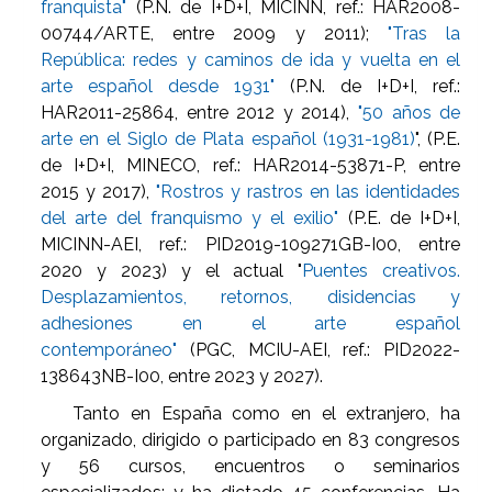
franquista"
(P.N. de I+D+I, MICINN, ref.: HAR2008-
00744/ARTE, entre 2009 y 2011);
"Tras la
República: redes y caminos de ida y vuelta en el
arte español desde 1931"
(P.N. de I+D+I, ref.:
HAR2011-25864, entre 2012 y 2014),
"50 años de
arte en el Siglo de Plata español (1931-1981)
", (P.E.
de I+D+I, MINECO, ref.: HAR2014-53871-P, entre
2015 y 2017),
"Rostros y rastros en las identidades
del arte del franquismo y el exilio"
(P.E. de I+D+I,
MICINN-AEI, ref.: PID2019-109271GB-I00, entre
2020 y 2023) y el actual "
Puentes creativos.
Desplazamientos, retornos, disidencias y
adhesiones en el arte español
contemporáneo"
(PGC, MCIU-AEI, ref.: PID2022-
138643NB-I00, entre 2023 y 2027).
Tanto en España como en el extranjero, ha
organizado, dirigido o participado en 83 congresos
y 56 cursos, encuentros o seminarios