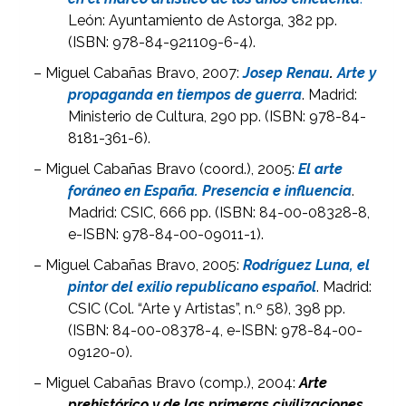
León: Ayuntamiento de Astorga, 382 pp.
(ISBN: 978-84-921109-6-4).
– Miguel Cabañas Bravo, 2007:
Josep Renau
.
Arte y
propaganda en tiempos de guerra
. Madrid:
Ministerio de Cultura, 290 pp. (ISBN: 978-84-
8181-361-6).
– Miguel Cabañas Bravo (coord.), 2005:
El arte
foráneo en España. Presencia e influencia
.
Madrid: CSIC, 666 pp. (ISBN: 84-00-08328-8,
e-ISBN: 978-84-00-09011-1).
– Miguel Cabañas Bravo, 2005:
Rodríguez Luna, el
pintor del exilio republicano español
. Madrid:
CSIC (Col. “Arte y Artistas”, n.º 58), 398 pp.
(ISBN: 84-00-08378-4, e-ISBN: 978-84-00-
09120-0).
– Miguel Cabañas Bravo (comp.), 2004:
Arte
prehistórico y de las primeras civilizaciones
,