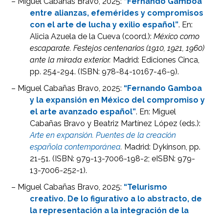
– Miguel Cabañas Bravo, 2025:
“Fernando Gamboa
entre alianzas, efemérides y compromisos
con el arte de lucha y exilio español”
. En:
Alicia Azuela de la Cueva (coord.):
México como
escaparate. Festejos centenarios (1910, 1921, 1960)
ante la mirada exterior.
Madrid: Ediciones Cinca,
pp. 254-294. (ISBN: 978-84-10167-46-9).
– Miguel Cabañas Bravo, 2025:
“Fernando Gamboa
y la expansión en México del compromiso y
el arte avanzado español”
. En: Miguel
Cabañas Bravo y Beatriz Martínez López (eds.):
Arte en expansión. Puentes de la creación
española contemporánea
.
Madrid: Dykinson, pp.
21-51. (ISBN: 979-13-7006-198-2; eISBN: 979-
13-7006-252-1).
– Miguel Cabañas Bravo, 2025:
“Telurismo
creativo. De lo figurativo a lo abstracto, de
la representación a la integración de la