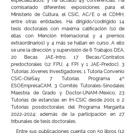
especializados; y ha dictado 45 conferencias. Ha
comisariado diferentes exposiciones para el
Ministerio de Cultura, el CSIC, AC/E o el CDMH,
entre otras entidades. Ha dirigido/codirigido 14
tesis doctorales con máxima calificación (10 de
ellas con Mención Internacional y 4 premios
extraordinarios) y 4 más se hallan en curso. A ello
se une la dirección y supervisión de 6 Trabajos DEA,
20 Becas JAE-Intro, 17 Becas/Contratos
predoctorales (12 FPU, 4 FPI y 1 JAE-Predoc), 3
Tutorías Jóvenes Investigadores, 1 Tutoría Convenio
CSIC-OléSay, 7 Tutorías Programa 4º
ESOEmpresaCAM, 3 Comités Tutorales-Sinodales
Maestría de Grado y Doctor-UNAM-México, 23
Tutorías de estancias en IH-CSIC desde 2001 o 2
Tutorías posdoctorales del Programa Margarita
2022-2024; además de la participación en 27
tribunales de tesis doctorales.
Entre sus publicaciones cuenta con 50 libros (12