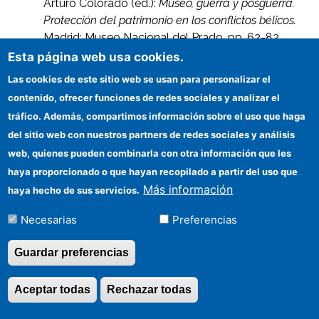
Arturo Colorado (ed.):
Museo, guerra y posguerra.
Protección del patrimonio en los conflictos bélicos.
Madrid: Museo Nacional del Prado, pp. 62-82.
(ISBN: 978-84-8480-576-29.
Esta página web usa cookies.
– Miguel Cabañas Bravo, 2022:
“Renau en guerra.
Las cookies de este sitio web se usan para personalizar el
La salvaguarda y protección del arte en
contenido, ofrecer funciones de redes sociales y analizar el
tiempos bélicos”
.
En: Enric Olivares Torres
tráfico. Además, compartimos información sobre el uso que haga
(comisario):
Josep Renau y el tiempo de las
del sitio web con nuestros partners de redes sociales y análisis
imágenes.
(Cat. expo.). Valencia: Diputación de
web, quienes pueden combinarla con otra información que les
València, pp. 117-140. (ISBN: 978-84-7795-923-
haya proporcionado o que hayan recopilado a partir del uso que
6).
Más información
haya hecho de sus servicios.
– Miguel Cabañas Bravo, 2021:
“El pintor Antonio
Necesarias
Preferencias
Rodríguez Luna. Forja, andanza y retorno
de un artista exiliado”
. En: Joaquín Recio
Guardar preferencias
Martínez (ed.):
Encuentro internacional del exilio
republicano
. Córdoba: Diputación Provincial de
Aceptar todas
Rechazar todas
Revocar consentimi
Córdoba, pp. 201-212. (D. L.: CO-233-2021).
– Miguel Cabañas Bravo, 2020:
"Crónicas de la