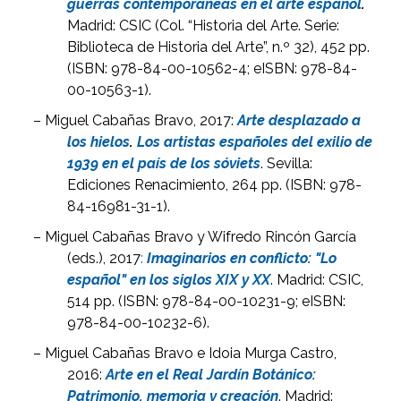
guerras contemporáneas en el arte español
.
Madrid: CSIC (Col. “Historia del Arte. Serie:
Biblioteca de Historia del Arte”, n.º 32), 452 pp.
(ISBN: 978-84-00-10562-4; eISBN: 978-84-
00-10563-1).
– Miguel Cabañas Bravo, 2017:
Arte desplazado a
los hielos
.
Los artistas españoles del exilio de
1939 en el país de los sóviets
. Sevilla:
Ediciones Renacimiento, 264 pp. (ISBN: 978-
84-16981-31-1).
– Miguel Cabañas Bravo y Wifredo Rincón García
(eds.), 2017
:
Imaginarios en conflicto: "Lo
español" en los siglos XIX y XX
. Madrid: CSIC,
514 pp. (ISBN: 978-84-00-10231-9; eISBN:
978-84-00-10232-6).
– Miguel Cabañas Bravo e Idoia Murga Castro,
2016:
Arte en el Real Jardín Botánico:
Patrimonio, memoria y creación
. Madrid: