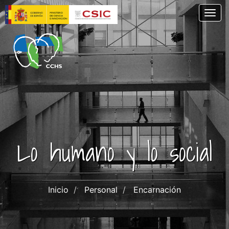
Pasar
Togg
al
contenido
principal
Lo humano y lo social
Inicio
Personal
Encarnación