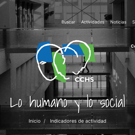
Top
Buscar
Actividades
Noticias
S
Menu
m
C
ri
cc
co
ab
Lo humano y lo social
Inicio
Indicadores de actividad