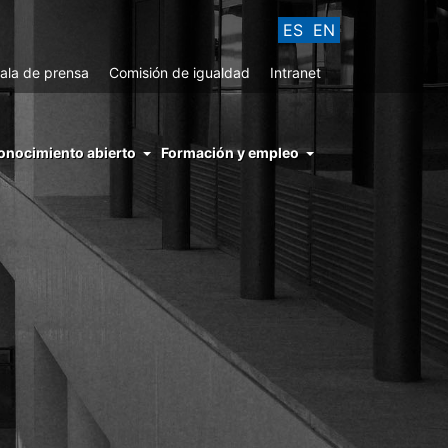
ES
EN
ala de prensa
Comisión de igualdad
Intranet
enu
onocimiento abierto
Formación y empleo
ght
hs
nocimiento
ierto