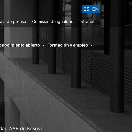
ES
EN
ala de prensa
Comisión de igualdad
Intranet
enu
onocimiento abierto
Formación y empleo
ght
hs
nocimiento
ierto
sidad AAB de Kosovo