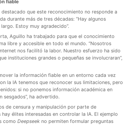
ón fiable
 ha destacado que este reconocimiento no responde a
enida durante más de tres décadas: “Hay algunos
o largo. Estoy muy agradecido”.
erta, Aguillo ha trabajado para que el conocimiento
rma libre y accesible en todo el mundo. “Nosotros
ernet nos facilitó la labor. Nuestro esfuerzo ha sido
ue instituciones grandes o pequeñas se involucraran”,
over la información fiable en un entorno cada vez
“Con la IA tenemos que reconocer sus limitaciones, pero
ntenidos: si no ponemos información académica en
n sesgados”, ha advertido.
gos de censura y manipulación por parte de
hay élites interesadas en controlar la IA. El ejemplo
tas como
Deepseek
no permiten formular preguntas