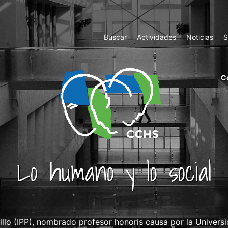
Top
Buscar
Actividades
Noticias
S
Menu
m
C
ri
cc
co
ab
Lo humano y lo social
uillo (IPP), nombrado profesor honoris causa por la Univer