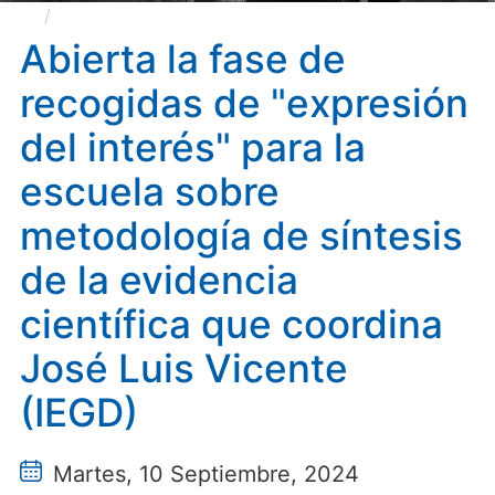
Abierta la fase de recogidas de "expresión del
interés" para la escuela sobre metodología de síntesis
Abierta la fase de
de la evidencia científica que coordina José Luis
recogidas de "expresión
Vicente (IEGD)
del interés" para la
escuela sobre
metodología de síntesis
de la evidencia
científica que coordina
José Luis Vicente
(IEGD)
Martes, 10 Septiembre, 2024